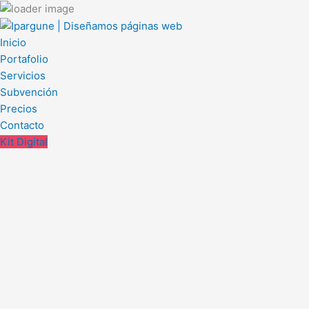
Ir
al
contenido
Inicio
Portafolio
Servicios
Subvención
Precios
Contacto
Kit Digital